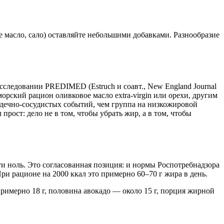
е масло, сало) оставляйте небольшими добавками. Разнообразие
сследовании PREDIMED (Estruch и соавт., New England Journal
орский рацион оливковое масло extra-virgin или орехи, другим
ечно-сосудистых событий, чем группа на низкожировой
рост: дело не в том, чтобы убрать жир, а в том, чтобы
ти ноль. Это согласованная позиция: и нормы Роспотребнадзора
ри рационе на 2000 ккал это примерно 60–70 г жира в день.
примерно 18 г, половина авокадо — около 15 г, порция жирной