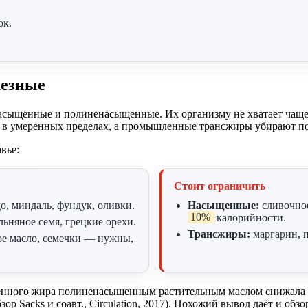
ок.
лезные
асыщенные и полиненасыщенные. Их организму не хватает чаще,
т в умеренных пределах, а промышленные трансжиры убирают п
вье:
Стоит ограничить
о, миндаль, фундук, оливки.
Насыщенные:
сливочное
10%
калорийности.
льняное семя, грецкие орехи.
Трансжиры:
маргарин, 
ое масло, семечки — нужны,
нного жира полиненасыщенным растительным маслом снижала р
ор Sacks и соавт., Circulation, 2017). Похожий вывод даёт и об