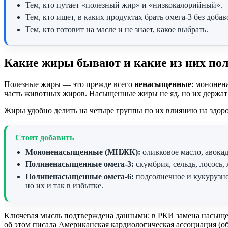
Тем, кто путает «полезный жир» и «низкокалорийный».
Тем, кто ищет, в каких продуктах брать омега-3 без добав
Тем, кто готовит на масле и не знает, какое выбрать.
Какие жиры бывают и какие из них по
Полезные жиры — это прежде всего
ненасыщенные
: мононен
часть животных жиров. Насыщенные жиры не яд, но их держа
Жиры удобно делить на четыре группы по их влиянию на здоро
Стоит добавить
Мононенасыщенные (МНЖК):
оливковое масло, авокад
Полиненасыщенные омега-3:
скумбрия, сельдь, лосось, 
Полиненасыщенные омега-6:
подсолнечное и кукурузн
но их и так в избытке.
Ключевая мысль подтверждена данными: в РКИ замена насыще
об этом писала Американская кардиологическая ассоциация (обз