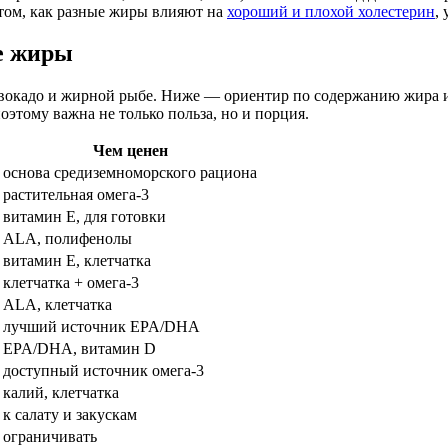
ом, как разные жиры влияют на
хороший и плохой холестерин
,
е жиры
 авокадо и жирной рыбе. Ниже — ориентир по содержанию жира 
оэтому важна не только польза, но и порция.
Чем ценен
основа средиземноморского рациона
растительная омега-3
витамин E, для готовки
ALA, полифенолы
витамин E, клетчатка
клетчатка + омега-3
ALA, клетчатка
лучший источник EPA/DHA
EPA/DHA, витамин D
доступный источник омега-3
калий, клетчатка
к салату и закускам
ограничивать