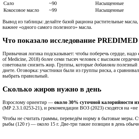
Сало
~90
Насыщенные
Кокосовое масло
~99
Насыщенные
Вывод из таблицы: делайте базой рациона растительные масла,
важнее «одного самого полезного» масла.
Что показало исследование PREDIMED
Привычная логика подсказывает: чтобы поберечь сердце, надо 
of Medicine, 2018) более семи тысяч человек с высоким сердеч
советовали снизить жир. Группы, которые
добавляли
полезный 
диете. Оговорка: участники были из группы риска, а сравнивал
выбрать правильный.
Сколько жиров нужно в день
Взрослому ориентир —
около 30% суточной калорийности и
(МР 2.3.1.0253-21), и рекомендации ВОЗ (2023) сходятся на «н
Чтобы не считать граммы, переведём норму в бытовые меры. Ст
рыбы (120 г) — около 15 г. Две-три такие позиции в день обыч