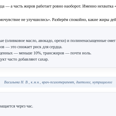
ца — а часть жиров работает ровно наоборот. Именно нехватка 
самочувствие не улучшились». Разберём спокойно, какие жиры дей
оливковое масло, авокадо, орехи) и полиненасыщенные омега-
в — это снижает риск для сердца.
щенных — меньше 10%, трансжиров — почти ноль.
укт часто добавляют сахар.
Васильева Н. В., к.м.н., врач-психотерапевт, диетолог, нутрициолог
ращается через час.