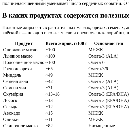
полиненасыщенными уменьшает число сердечных событий. О т
В каких продуктах содержатся полезны
Полезные жиры есть в растительных маслах, орехах, семенах,
«лёгкий» — не одно и то же: масло и орехи очень калорийны, п
Продукт
Всего жиров, г/100 г
Основной тип
Оливковое масло
~100
МНЖК
Льняное масло
~100
Омега-3 (ALA)
Подсолнечное масло
~100
Омега-6
Грецкие орехи
~65
Омега-3/6
Миндаль
~49
МНЖК
Семена льна
~42
Омега-3 (ALA)
Семена чиа
~31
Омега-3 (ALA)
Скумбрия
~13–18
Омега-3 (EPA/DHA)
Лосось
~13
Омега-3 (EPA/DHA)
Сельдь
~12
Омега-3 (EPA/DHA)
Авокадо
~15
МНЖК
Оливки
~11
МНЖК
Сливочное масло
~82
Насыщенные