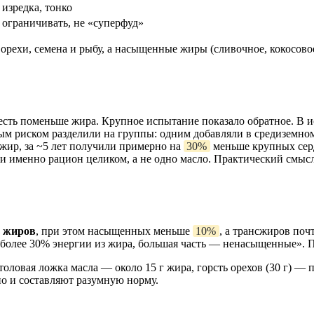
изредка, тонко
ограничивать, не «суперфуд»
 орехи, семена и рыбу, а насыщенные жиры (сливочное, кокосово
есть поменьше жира. Крупное испытание показало обратное. В и
ным риском разделили на группы: одним добавляли в средиземном
жир, за ~5 лет получили примерно на
30%
меньше крупных серд
и именно рацион целиком, а не одно масло. Практический смысл п
з жиров
, при этом насыщенных меньше
10%
, а трансжиров поч
е более 30% энергии из жира, большая часть — ненасыщенные». П
оловая ложка масла — около 15 г жира, горсть орехов (30 г) — 
но и составляют разумную норму.