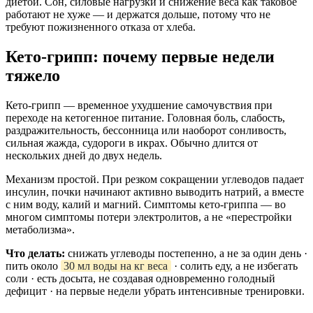
диетой. Сон, силовые нагрузки и снижение веса как таковое
работают не хуже — и держатся дольше, потому что не
требуют пожизненного отказа от хлеба.
Кето-грипп: почему первые недели
тяжело
Кето-грипп — временное ухудшение самочувствия при
переходе на кетогенное питание. Головная боль, слабость,
раздражительность, бессонница или наоборот сонливость,
сильная жажда, судороги в икрах. Обычно длится от
нескольких дней до двух недель.
Механизм простой. При резком сокращении углеводов падает
инсулин, почки начинают активно выводить натрий, а вместе
с ним воду, калий и магний. Симптомы кето-гриппа — во
многом симптомы потери электролитов, а не «перестройки
метаболизма».
Что делать:
снижать углеводы постепенно, а не за один день ·
пить около
30 мл воды на кг веса
· солить еду, а не избегать
соли · есть досыта, не создавая одновременно голодный
дефицит · на первые недели убрать интенсивные тренировки.