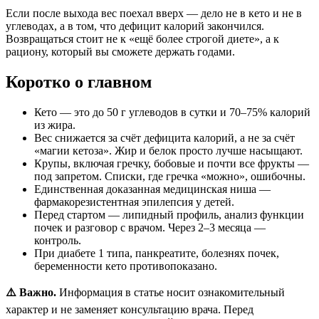
Если после выхода вес поехал вверх — дело не в кето и не в
углеводах, а в том, что дефицит калорий закончился.
Возвращаться стоит не к «ещё более строгой диете», а к
рациону, который вы сможете держать годами.
Коротко о главном
Кето — это до 50 г углеводов в сутки и 70–75% калорий
из жира.
Вес снижается за счёт дефицита калорий, а не за счёт
«магии кетоза». Жир и белок просто лучше насыщают.
Крупы, включая гречку, бобовые и почти все фрукты —
под запретом. Списки, где гречка «можно», ошибочны.
Единственная доказанная медицинская ниша —
фармакорезистентная эпилепсия у детей.
Перед стартом — липидный профиль, анализ функции
почек и разговор с врачом. Через 2–3 месяца —
контроль.
При диабете 1 типа, панкреатите, болезнях почек,
беременности кето противопоказано.
⚠️ Важно.
Информация в статье носит ознакомительный
характер и не заменяет консультацию врача. Перед