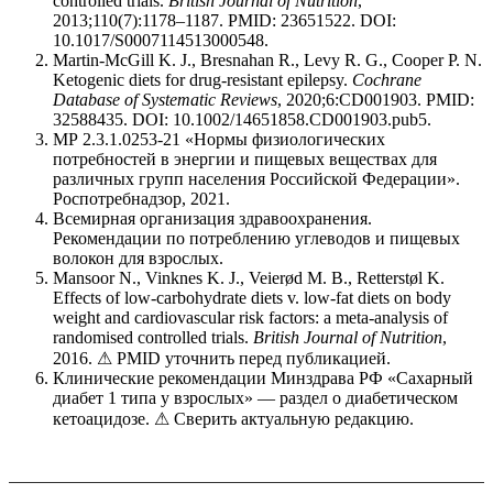
controlled trials.
British Journal of Nutrition
,
2013;110(7):1178–1187. PMID: 23651522. DOI:
10.1017/S0007114513000548.
Martin-McGill K. J., Bresnahan R., Levy R. G., Cooper P. N.
Ketogenic diets for drug-resistant epilepsy.
Cochrane
Database of Systematic Reviews
, 2020;6:CD001903. PMID:
32588435. DOI: 10.1002/14651858.CD001903.pub5.
МР 2.3.1.0253-21 «Нормы физиологических
потребностей в энергии и пищевых веществах для
различных групп населения Российской Федерации».
Роспотребнадзор, 2021.
Всемирная организация здравоохранения.
Рекомендации по потреблению углеводов и пищевых
волокон для взрослых.
Mansoor N., Vinknes K. J., Veierød M. B., Retterstøl K.
Effects of low-carbohydrate diets v. low-fat diets on body
weight and cardiovascular risk factors: a meta-analysis of
randomised controlled trials.
British Journal of Nutrition
,
2016. ⚠ PMID уточнить перед публикацией.
Клинические рекомендации Минздрава РФ «Сахарный
диабет 1 типа у взрослых» — раздел о диабетическом
кетоацидозе. ⚠ Сверить актуальную редакцию.