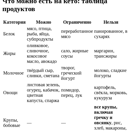
Что можно есть на кето: таблица
продуктов
Категория
Можно
Ограниченно
Нельзя
мясо, птица,
переработанное
панированное, в
Белок
рыба, яйца,
мясо
сухарях
субпродукты
оливковое,
сливочное,
сало, жирные
маргарин,
Жиры
кокосовое
соусы
трансжиры
масло, авокадо
творог,
твёрдый сыр,
молоко, сладкие
Молочное
греческий
сливки, сметана
йогурты
йогурт
листовая зелень,
картофель,
огурец, кабачок,
помидор,
Овощи
свёкла, морковь,
цветная
перец, лук
кукуруза
капуста, спаржа
все крупы,
включая
гречку и
Крупы,
—
—
овсянку
, рис,
бобовые
хлеб, макароны,