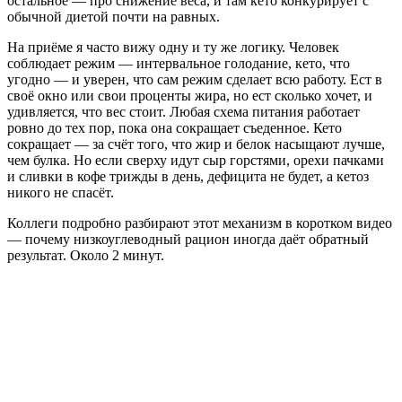
остальное — про снижение веса, и там кето конкурирует с
обычной диетой почти на равных.
На приёме я часто вижу одну и ту же логику. Человек
соблюдает режим — интервальное голодание, кето, что
угодно — и уверен, что сам режим сделает всю работу. Ест в
своё окно или свои проценты жира, но ест сколько хочет, и
удивляется, что вес стоит. Любая схема питания работает
ровно до тех пор, пока она сокращает съеденное. Кето
сокращает — за счёт того, что жир и белок насыщают лучше,
чем булка. Но если сверху идут сыр горстями, орехи пачками
и сливки в кофе трижды в день, дефицита не будет, а кетоз
никого не спасёт.
Коллеги подробно разбирают этот механизм в коротком видео
— почему низкоуглеводный рацион иногда даёт обратный
результат. Около 2 минут.