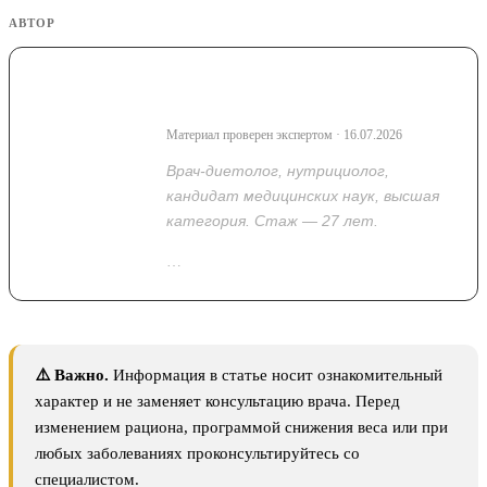
АВТОР
Васильева Надежда
Владимировна
Материал проверен экспертом · 16.07.2026
Врач-диетолог, нутрициолог,
кандидат медицинских наук, высшая
категория. Стаж — 27 лет.
…
Показать полностью
⚠️ Важно.
Информация в статье носит ознакомительный
характер и не заменяет консультацию врача. Перед
изменением рациона, программой снижения веса или при
любых заболеваниях проконсультируйтесь со
специалистом.