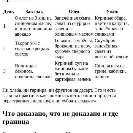
День
Завтрак
Обед
Ужин
Омлет из 3 яиц на
Запечённая сёмга,
Куриные бёдра,
сливочном масле,
салат из огурца и
цветная капуста,
1
шпинат, половина
зелени с
запечённая со
авокадо
оливковым маслом
сливками
Говядина тушёная,
Скумбрия
Творог 9% с
брокколи на пару,
запечённая,
2
горстью грецких
кусочек твёрдого
салат из
орехов
сыра
листовой зелени
Куриный суп на
Яичница с
Свиная шея на
жирном бульоне
3
беконом,
гриле, кабачки,
без крупы и
половина авокадо
оливки
картофеля, зелень
Ни хлеба, ни гарнира, ни фруктов на десерт. Это и есть
главная практическая сложность кето: рацион придётся
перестраивать целиком, а не «убрать сладкое».
Что доказано, что не доказано и где
граница