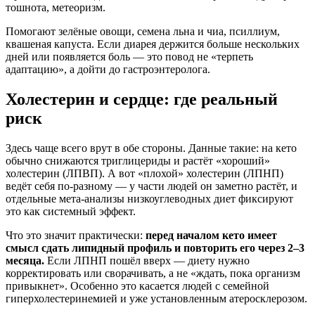
тошнота, метеоризм.
Помогают зелёные овощи, семена льна и чиа, псиллиум,
квашеная капуста. Если диарея держится больше нескольких
дней или появляется боль — это повод не «терпеть
адаптацию», а дойти до гастроэнтеролога.
Холестерин и сердце: где реальный
риск
Здесь чаще всего врут в обе стороны. Данные такие: на кето
обычно снижаются триглицериды и растёт «хороший»
холестерин (ЛПВП). А вот «плохой» холестерин (ЛПНП)
ведёт себя по-разному — у части людей он заметно растёт, и
отдельные мета-анализы низкоуглеводных диет фиксируют
это как системный эффект.
Что это значит практически:
перед началом кето имеет
смысл сдать липидный профиль и повторить его через 2–3
месяца.
Если ЛПНП пошёл вверх — диету нужно
корректировать или сворачивать, а не «ждать, пока организм
привыкнет». Особенно это касается людей с семейной
гиперхолестеринемией и уже установленным атеросклерозом.