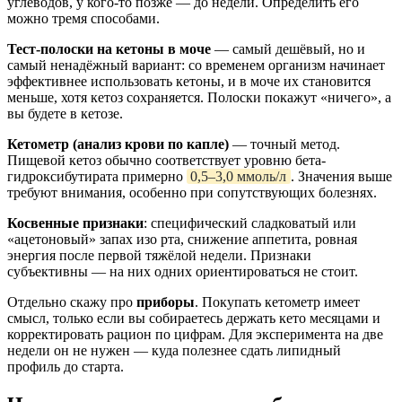
углеводов, у кого-то позже — до недели. Определить его
можно тремя способами.
Тест-полоски на кетоны в моче
— самый дешёвый, но и
самый ненадёжный вариант: со временем организм начинает
эффективнее использовать кетоны, и в моче их становится
меньше, хотя кетоз сохраняется. Полоски покажут «ничего», а
вы будете в кетозе.
Кетометр (анализ крови по капле)
— точный метод.
Пищевой кетоз обычно соответствует уровню бета-
гидроксибутирата примерно
0,5–3,0 ммоль/л
. Значения выше
требуют внимания, особенно при сопутствующих болезнях.
Косвенные признаки
: специфический сладковатый или
«ацетоновый» запах изо рта, снижение аппетита, ровная
энергия после первой тяжёлой недели. Признаки
субъективны — на них одних ориентироваться не стоит.
Отдельно скажу про
приборы
. Покупать кетометр имеет
смысл, только если вы собираетесь держать кето месяцами и
корректировать рацион по цифрам. Для эксперимента на две
недели он не нужен — куда полезнее сдать липидный
профиль до старта.