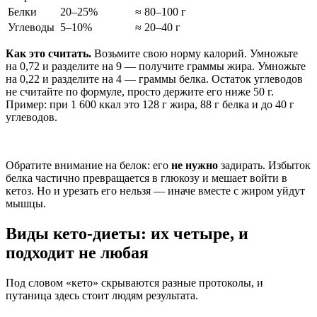
Белки
20–25%
≈ 80–100 г
Углеводы
5–10%
≈ 20–40 г
Как это считать.
Возьмите свою норму калорий. Умножьте
на 0,72 и разделите на 9 — получите граммы жира. Умножьте
на 0,22 и разделите на 4 — граммы белка. Остаток углеводов
не считайте по формуле, просто держите его ниже 50 г.
Пример: при 1 600 ккал это 128 г жира, 88 г белка и до 40 г
углеводов.
Обратите внимание на белок: его
не нужно
задирать. Избыток
белка частично превращается в глюкозу и мешает войти в
кетоз. Но и урезать его нельзя — иначе вместе с жиром уйдут
мышцы.
Виды кето-диеты: их четыре, и
подходит не любая
Под словом «кето» скрываются разные протоколы, и
путаница здесь стоит людям результата.