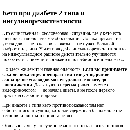
Кето при диабете 2 типа и
инсулинорезистентности
Это единственная «околовесовая» ситуация, где у кето есть
внятное физиологическое обоснование. Логика прямая: нет
углеводов — нет скачков глюкозы — не нужен большой
выброс инсулина. У части людей с инсулинорезистентностью
на низкоуглеводном рационе действительно улучшаются
показатели гликемии и снижается потребность в препаратах.
Но здесь же лежит и главная опасность.
Если вы принимаете
сахароснижающие препараты или инсулин, резкое
сокращение углеводов может уронить глюкозу до
гипогликемии.
Дозы нужно пересматривать вместе с
эндокринологом — до начала диеты, а не после первого
приступа слабости и дрожи.
При диабете 1 типа кето противопоказано: там нет
собственного инсулина, который сдерживал бы накопление
кетонов, и риск кетоацидоза реален.
Отдельно замечу: инсулинорезистентность лечится не только