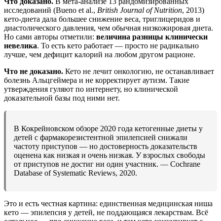
Что доказано.
В мета-анализе 13 рандомизированных
исследований (Bueno et al.,
British Journal of Nutrition
, 2013)
кето-диета дала большее снижение веса, триглицеридов и
диастолического давления, чем обычная низкожировая диета.
Но сами авторы отметили:
величина разницы клинически
невелика
. То есть кето работает — просто не радикально
лучше, чем дефицит калорий на любом другом рационе.
Что не доказано.
Кето не лечит онкологию, не останавливает
болезнь Альцгеймера и не корректирует аутизм. Такие
утверждения гуляют по интернету, но клинической
доказательной базы под ними нет.
В Кокрейновском обзоре 2020 года кетогенные диеты у
детей с фармакорезистентной эпилепсией снижали
частоту приступов — но достоверность доказательств
оценена как низкая и очень низкая. У взрослых свободы
от приступов не достиг ни один участник. — Cochrane
Database of Systematic Reviews, 2020.
Это и есть честная картина: единственная медицинская ниша
кето — эпилепсия у детей, не поддающаяся лекарствам. Всё