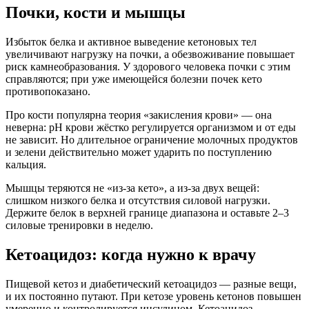
Почки, кости и мышцы
Избыток белка и активное выведение кетоновых тел
увеличивают нагрузку на почки, а обезвоживание повышает
риск камнеобразования. У здорового человека почки с этим
справляются; при уже имеющейся болезни почек кето
противопоказано.
Про кости популярна теория «закисления крови» — она
неверна: pH крови жёстко регулируется организмом и от еды
не зависит. Но длительное ограничение молочных продуктов
и зелени действительно может ударить по поступлению
кальция.
Мышцы теряются не «из-за кето», а из-за двух вещей:
слишком низкого белка и отсутствия силовой нагрузки.
Держите белок в верхней границе диапазона и оставьте 2–3
силовые тренировки в неделю.
Кетоацидоз: когда нужно к врачу
Пищевой кетоз и диабетический кетоацидоз — разные вещи,
и их постоянно путают. При кетозе уровень кетонов повышен
умеренно и контролируется инсулином. Кетоацидоз —