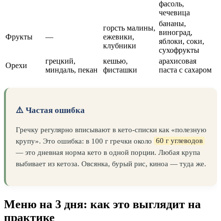
фасоль,
чечевица
бананы,
горсть малины,
виноград,
Фрукты
—
ежевики,
яблоки, соки,
клубники
сухофрукты
грецкий,
кешью,
арахисовая
Орехи
миндаль, пекан
фисташки
паста с сахаром
⚠️ Частая ошибка
Гречку регулярно вписывают в кето-списки как «полезную
крупу». Это ошибка: в 100 г гречки около
60 г углеводов
— это дневная норма кето в одной порции. Любая крупа
выбивает из кетоза. Овсянка, бурый рис, киноа — туда же.
Меню на 3 дня: как это выглядит на
практике