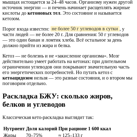
мышцах истощается за 24–48 часов. Организму нужен другой
источник энергии — и печень начинает расщеплять жирные
кислоты до
кетоновых тел
. Это состояние и называется
кетозом.
Порог входа известен:
не более 50 г углеводов в сутки
, у
части людей — не более 20 г. Для сравнения: 50 г углеводов
— это один банан и ломтик хлеба. Всё остальное за день
должно прийти из жира и белка.
Кетоз — не болезнь и не «закисление организма». Мозг
действительно умеет работать на кетонах: при длительном
ограничении углеводов они покрывают значительную часть
его энергетических потребностей. Но путать кетоз с
кетоацидозом
нельзя — это разные состояния, и о втором мы
поговорим отдельно.
Раскладка БЖУ: сколько жиров,
белков и углеводов
Классическая кето-раскладка выглядит так:
Нутриент
Доля калорий
При рационе 1 600 ккал
Жиры
70–75%
≈ 125–133 г