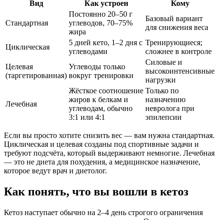
Вид
Как устроен
Кому
Постоянно 20–50 г
Базовый вариант
Стандартная
углеводов, 70–75%
для снижения веса
жира
5 дней кето, 1–2 дня с
Тренирующиеся;
Циклическая
углеводами
сложнее в контроле
Силовые и
Целевая
Углеводы только
высокоинтенсивные
(таргетированная)
вокруг тренировки
нагрузки
Жёсткое соотношение
Только по
жиров к белкам и
назначению
Лечебная
углеводам, обычно
невролога при
3:1 или 4:1
эпилепсии
Если вы просто хотите снизить вес — вам нужна стандартная.
Циклическая и целевая созданы под спортивные задачи и
требуют подсчёта, который выдерживают немногие. Лечебная
— это не диета для похудения, а медицинское назначение,
которое ведут врач и диетолог.
Как понять, что вы вошли в кетоз
Кетоз наступает обычно на 2–4 день строгого ограничения