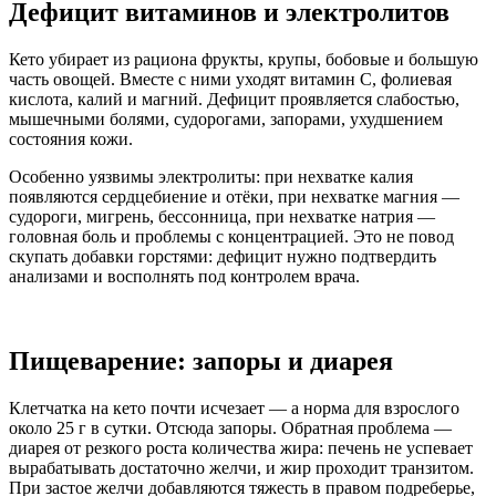
Дефицит витаминов и электролитов
Кето убирает из рациона фрукты, крупы, бобовые и большую
часть овощей. Вместе с ними уходят витамин C, фолиевая
кислота, калий и магний. Дефицит проявляется слабостью,
мышечными болями, судорогами, запорами, ухудшением
состояния кожи.
Особенно уязвимы электролиты: при нехватке калия
появляются сердцебиение и отёки, при нехватке магния —
судороги, мигрень, бессонница, при нехватке натрия —
головная боль и проблемы с концентрацией. Это не повод
скупать добавки горстями: дефицит нужно подтвердить
анализами и восполнять под контролем врача.
Пищеварение: запоры и диарея
Клетчатка на кето почти исчезает — а норма для взрослого
около 25 г в сутки. Отсюда запоры. Обратная проблема —
диарея от резкого роста количества жира: печень не успевает
вырабатывать достаточно желчи, и жир проходит транзитом.
При застое желчи добавляются тяжесть в правом подреберье,