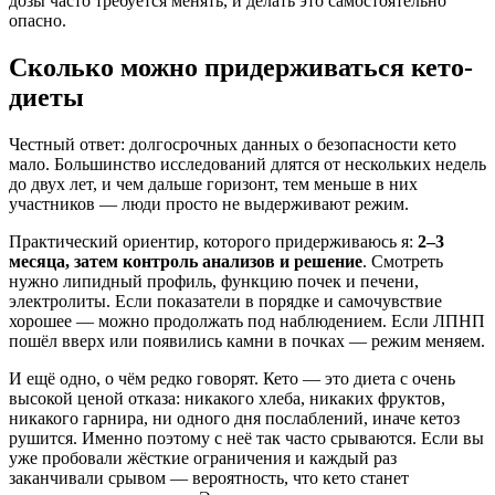
дозы часто требуется менять, и делать это самостоятельно
опасно.
Сколько можно придерживаться кето-
диеты
Честный ответ: долгосрочных данных о безопасности кето
мало. Большинство исследований длятся от нескольких недель
до двух лет, и чем дальше горизонт, тем меньше в них
участников — люди просто не выдерживают режим.
Практический ориентир, которого придерживаюсь я:
2–3
месяца, затем контроль анализов и решение
. Смотреть
нужно липидный профиль, функцию почек и печени,
электролиты. Если показатели в порядке и самочувствие
хорошее — можно продолжать под наблюдением. Если ЛПНП
пошёл вверх или появились камни в почках — режим меняем.
И ещё одно, о чём редко говорят. Кето — это диета с очень
высокой ценой отказа: никакого хлеба, никаких фруктов,
никакого гарнира, ни одного дня послаблений, иначе кетоз
рушится. Именно поэтому с неё так часто срываются. Если вы
уже пробовали жёсткие ограничения и каждый раз
заканчивали срывом — вероятность, что кето станет