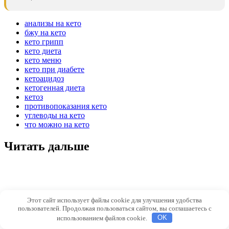
анализы на кето
бжу на кето
кето грипп
кето диета
кето меню
кето при диабете
кетоацидоз
кетогенная диета
кетоз
противопоказания кето
углеводы на кето
что можно на кето
Читать дальше
Этот сайт использует файлы cookie для улучшения удобства
пользователей. Продолжая пользоваться сайтом, вы соглашаетесь с
использованием файлов cookie.
OK