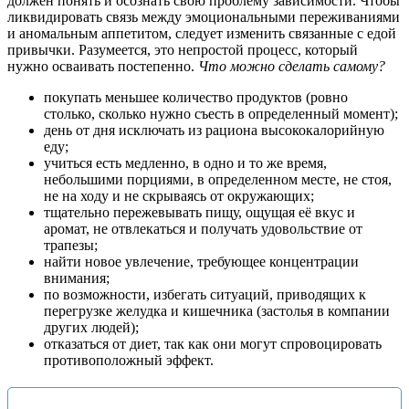
должен понять и осознать свою проблему зависимости. Чтобы
ликвидировать связь между эмоциональными переживаниями
и аномальным аппетитом, следует изменить связанные с едой
привычки. Разумеется, это непростой процесс, который
нужно осваивать постепенно.
Что можно сделать самому?
покупать меньшее количество продуктов (ровно
столько, сколько нужно съесть в определенный момент);
день от дня исключать из рациона высококалорийную
еду;
учиться есть медленно, в одно и то же время,
небольшими порциями, в определенном месте, не стоя,
не на ходу и не скрываясь от окружающих;
тщательно пережевывать пищу, ощущая её вкус и
аромат, не отвлекаться и получать удовольствие от
трапезы;
найти новое увлечение, требующее концентрации
внимания;
по возможности, избегать ситуаций, приводящих к
перегрузке желудка и кишечника (застолья в компании
других людей);
отказаться от диет, так как они могут спровоцировать
противоположный эффект.