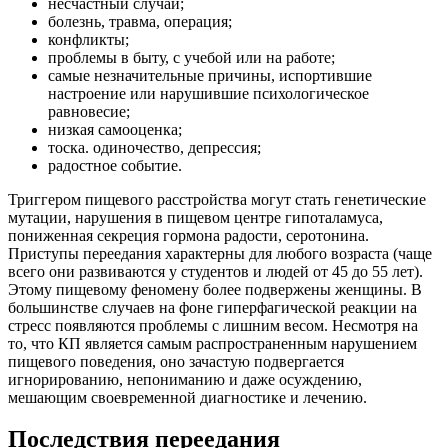
несчастный случай;
болезнь, травма, операция;
конфликты;
проблемы в быту, с учебой или на работе;
самые незначительные причины, испортившие
настроение или нарушившие психологическое
равновесие;
низкая самооценка;
тоска. одиночество, депрессия;
радостное событие.
Триггером пищевого расстройства могут стать генетические
мутации, нарушения в пищевом центре гипоталамуса,
пониженная секреция гормона радости, серотонина.
Приступы переедания характерны для любого возраста (чаще
всего они развиваются у студентов и людей от 45 до 55 лет).
Этому пищевому феномену более подвержены женщины. В
большинстве случаев на фоне гиперфагической реакции на
стресс появляются проблемы с лишним весом. Несмотря на
то, что КП является самым распространенным нарушением
пищевого поведения, оно зачастую подвергается
игнорированию, непониманию и даже осуждению,
мешающим своевременной диагностике и лечению.
Последствия переедания