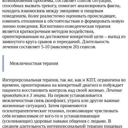
возникновения проблемы, составляет список ситуаций,
способных вызвать тревогу, помогает анализировать факты,
находить взаимосвязь между эмоциями и пищевым
поведением, более реалистично оценивать происходящее,
изменять отношения к обстоятельствам и формировать новую
линию поведения. Когнитивно-поведенческая терапия
является краткосрочным методом воздействия,
ориентированным на достижение конкретной цели – выход из
замкнутого круга срывов и перееданий. Длительность
лечения составляет 5-10 (максимум 20) сеансов.
Межличностная терапия
Интерперсональная терапия, так же, как и КПТ, ограничена во
времени, ориентирована на конкретный диагноз и побуждает
пациента восстановить контроль над своей жизнью.
Лечение
проводится в 3 этапа.
На первом устанавливается
межличностная связь (конфликт, утрата или другие важные
жизненные ситуации). Затем применяются
психотерапевтические техники, позволяющие чувствовать
себя независимым от кого-то и устанавливающие
(усиливающие) здоровые навыки общения с людьми. В
среднем длительность интерперсональной терапии пищевых