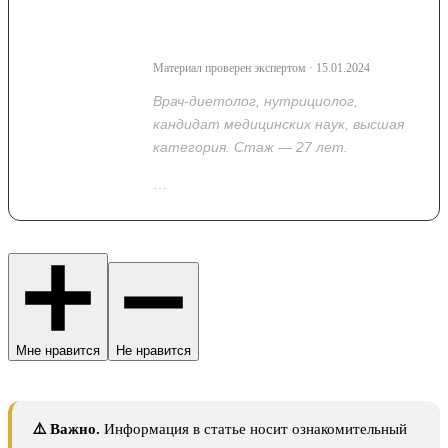
Васильева Надежда
Владимировна
Материал проверен экспертом · 15.01.2024
Врач-диетолог, нутрициолог,
кандидат медицинских наук, высшая
категория. Стаж — 27 лет.
…
Показать полностью
Мне нравится
Не нравится
⚠️ Важно.
Информация в статье носит ознакомительный