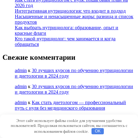
2026 год
Интегративная нутрициология: что входит в подход
Насыщенные и ненасыщенные жиры: разница и список
продуктов
Как выбрать нутрициолога: образование, опыт и
красные флаги
Кто такой нутрициолог: чем занимается и когда
обращаться
Свежие комментарии
admin
к
30 лучших курсов по обучению нутрициологии
и диетологии в 2024 году
admin
к
30 лучших курсов по обучению нутрициологии
и диетологии в 2024 году
admin
к
Как стать диетологом — профессиональный
путь с нуля без медицинского образования
Александра
к
Как стать диетологом —
Этот сайт использует файлы cookie для улучшения удобства
профессиональный путь с нуля без медицинского
пользователей. Продолжая пользоваться сайтом, вы соглашаетесь с
образования
использованием файлов cookie.
OK