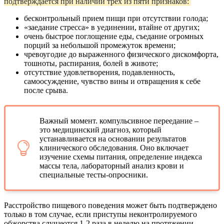
подтверждается при наличии трех из пяти признаков:
бесконтрольный прием пищи при отсутствии голода;
«заедание стресса» в уединении, втайне от других;
очень быстрое поглощение еды, съедание огромных
порций за небольшой промежуток времени;
чревоугодие до выраженного физического дискомфорта,
тошноты, распирания, болей в животе;
отсутствие удовлетворения, подавленность,
самоосуждение, чувство вины и отвращения к себе
после срыва.
Важный момент. компульсивное переедание –
это медицинский диагноз, который
устанавливается на основании результатов
клинического обследования. Оно включает
изучение схемы питания, определение индекса
массы тела, лабораторный анализ крови и
специальные тесты-опросники.
Расстройство пищевого поведения может быть подтверждено
только в том случае, если приступы неконтролируемого
обжорства случаются 1-2 раза в неделю на протяжении