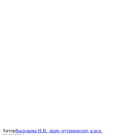
Автор
Васильева Н.В., врач- нутрициолог, к.м.н.