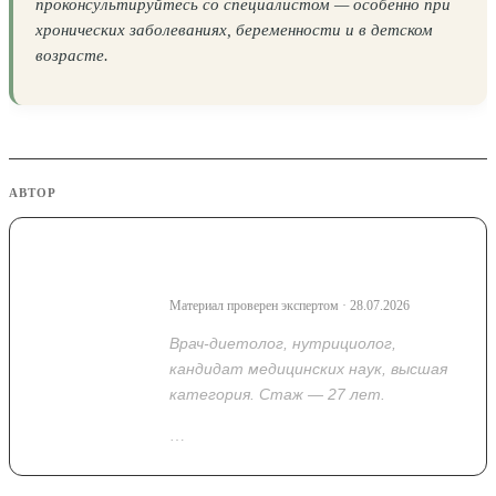
проконсультируйтесь со специалистом — особенно при
хронических заболеваниях, беременности и в детском
возрасте.
АВТОР
Васильева Надежда
Владимировна
Материал проверен экспертом · 28.07.2026
Врач-диетолог, нутрициолог,
кандидат медицинских наук, высшая
категория. Стаж — 27 лет.
…
Показать полностью