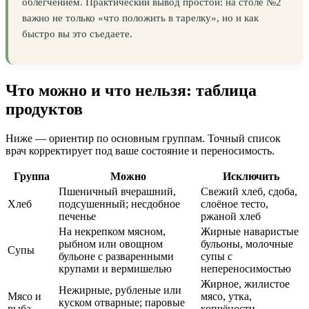
облегчением. Практический вывод простой: на столе №2
важно не только «что положить в тарелку», но и как
быстро вы это съедаете.
Что можно и что нельзя: таблица
продуктов
Ниже — ориентир по основным группам. Точный список
врач корректирует под ваше состояние и переносимость.
Группа
Можно
Исключить
Пшеничный вчерашний,
Свежий хлеб, сдоба,
Хлеб
подсушенный; несдобное
слоёное тесто,
печенье
ржаной хлеб
На некрепком мясном,
Жирные наваристые
рыбном или овощном
бульоны, молочные
Супы
бульоне с разваренными
супы с
крупами и вермишелью
непереносимостью
Жирное, жилистое
Нежирные, рубленые или
Мясо и
мясо, утка,
куском отварные; паровые
рыба
копчёности,