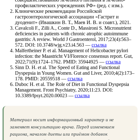
профилактических учреждениях РФ» (ред. с изм.).
Клинические рекомендации Российской
гастроэнтерологической ассоциации «Гастрит и
дуоденит» (Ивашкин В. Т., Маев И. В. и соавт.), 2021.
Cavalcoli F., Zilli A., Conte D., Massironi S. Micronutrient
deficiencies in patients with chronic atrophic autoimmune
gastritis: A review. World J Gastroenterol, 2017;23(4):563–
572. DOI: 10.3748/wjg.v23.i4.563 —
ссылка
Malfertheiner P. et al. Management of Helicobacter pylori
infection: the Maastricht VI/Florence consensus report. Gut,
2022;71(9):1724–1762. PMID: 35944925 —
ссылка
Sinn D. H. et al. The Speed of Eating and Functional
Dyspepsia in Young Women. Gut and Liver, 2010;4(2):173–
178. PMID: 20559518 —
ссылка
Duboc H. et al. The Role of Diet in Functional Dyspepsia
Management. Front Psychiatry, 2020;11:23. DOI:
10.3389/fpsyt.2020.00023 —
ссылка
Материал носит информационный характер и не
заменяет консультацию врача. Перед изменением
рациона, началом диеты или приёмом добавок