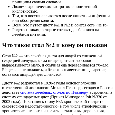
принципы своими словами.
Людям с хроническим гастритом с пониженной
кислотностью.
Тем, кто восстанавливается после кишечной инфекции
или обострения колита.
Всем, кто путает диету №1 и №2 и боится есть «не то».
Родственникам, которые готовят для близкого на
лечебном питании.
Что такое стол №2 и кому он показан
Стол №2 — это лечебная диета для людей со сниженной
секрецией желудка: когда пищеварительных соков
вырабатывается мало, и обычная еда переваривается тяжело.
Её цель — не подавить, а бережно «завести» пищеварение,
оставаясь щадящей для слизистой.
Диету №2 разработал в 1920-е годы основоположник
отечественной диетологии Михаил Певзнер; сегодня в России
действует
система лечебных столов по Певзнеру
, встроенная в
систему стандартных диет (Приказ Минздрава РФ №330 от
2003 года). Показания к столу №2: хронический гастрит с
секреторной недостаточностью (в том числе атрофический),
хронические энтериты и колиты в стадии выздоровления,