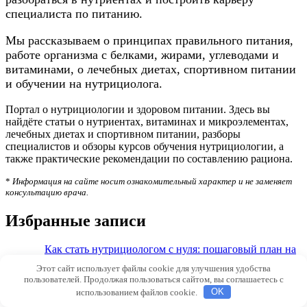
специалиста по питанию.
Мы рассказываем о принципах правильного питания,
работе организма с белками, жирами, углеводами и
витаминами, о лечебных диетах, спортивном питании
и обучении на нутрициолога.
Портал о нутрициологии и здоровом питании. Здесь вы
найдёте статьи о нутриентах, витаминах и микроэлементах,
лечебных диетах и спортивном питании, разборы
специалистов и обзоры курсов обучения нутрициологии, а
также практические рекомендации по составлению рациона.
*
Информация на сайте носит ознакомительный характер и не заменяет
консультацию врача.
Избранные записи
Как стать нутрициологом с нуля: пошаговый план на
2026 год
Этот сайт использует файлы cookie для улучшения удобства
Автор: Васильева Н.В., врач- нутрициолог, к.м.н.
пользователей. Продолжая пользоваться сайтом, вы соглашаетесь с
06.08.2026
использованием файлов cookie.
OK
Интегративная нутрициология: что входит в подход