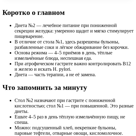
Коротко о главном
Диета №2 — лечебное питание при пониженной
секреции желудка: умеренно щадит и мягко стимулирует
пищеварение.
В отличие от стола №1, здесь разрешены бульоны,
разбавленные соки и лёгкое обжаривание без корочки.
Основа режима — 4–5 приёмов в день, тёплые
измельчённые блюда, неспешная еда.
При атрофическом гастрите важно контролировать B12
и железо и искать H. pylori.
Диета — часть терапии, а не её замена.
Что запомнить за минуту
Стол №2 назначают при гастрите с пониженной
кислотностью; стол №1 — при повышенной. Это разные
диеты.
Ешьте 4–5 раз в день тёплую измельчённую пищу, не
спеша.
Можно: подсушенный хлеб, некрепкие бульоны,
паровые тефтели, отварные овощи, кисломолочное.