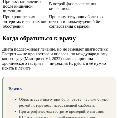
При восстановлении
В острой фазе воспаления
после кишечной
кишечника.
инфекции.
При хронических
При сопутствующих болезнях
энтеритах и колитах вне
печени и поджелудочной без
обострения.
согласования с врачом.
Когда обратиться к врачу
Диета поддерживает лечение, но не заменяет диагностику.
Гастрит — не про «острое и кислое»: по международному
консенсусу (Маастрихт VI, 2022) главная причина
хронического гастрита — инфекция H. pylori, и её нужно
искать и лечить.
Важно
Обратитесь к врачу при боли, рвоте, чёрном стуле,
резкой потере веса, нарастающей слабости.
При атрофическом гастрите проверяйте витамин
B12 и железо: из-за низкой кислотности они