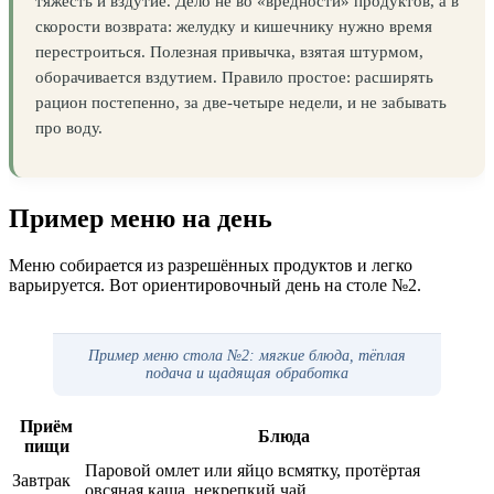
тяжесть и вздутие. Дело не во «вредности» продуктов, а в
скорости возврата: желудку и кишечнику нужно время
перестроиться. Полезная привычка, взятая штурмом,
оборачивается вздутием. Правило простое: расширять
рацион постепенно, за две-четыре недели, и не забывать
про воду.
Пример меню на день
Меню собирается из разрешённых продуктов и легко
варьируется. Вот ориентировочный день на столе №2.
Пример меню стола №2: мягкие блюда, тёплая
подача и щадящая обработка
Приём
Блюда
пищи
Паровой омлет или яйцо всмятку, протёртая
Завтрак
овсяная каша, некрепкий чай