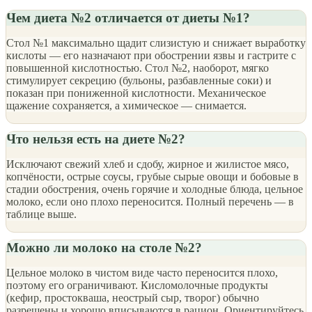
Чем диета №2 отличается от диеты №1?
Стол №1 максимально щадит слизистую и снижает выработку
кислоты — его назначают при обострении язвы и гастрите с
повышенной кислотностью. Стол №2, наоборот, мягко
стимулирует секрецию (бульоны, разбавленные соки) и
показан при пониженной кислотности. Механическое
щажение сохраняется, а химическое — снимается.
Что нельзя есть на диете №2?
Исключают свежий хлеб и сдобу, жирное и жилистое мясо,
копчёности, острые соусы, грубые сырые овощи и бобовые в
стадии обострения, очень горячие и холодные блюда, цельное
молоко, если оно плохо переносится. Полный перечень — в
таблице выше.
Можно ли молоко на столе №2?
Цельное молоко в чистом виде часто переносится плохо,
поэтому его ограничивают. Кисломолочные продукты
(кефир, простокваша, неострый сыр, творог) обычно
разрешены и хорошо вписываются в рацион. Ориентируйтесь