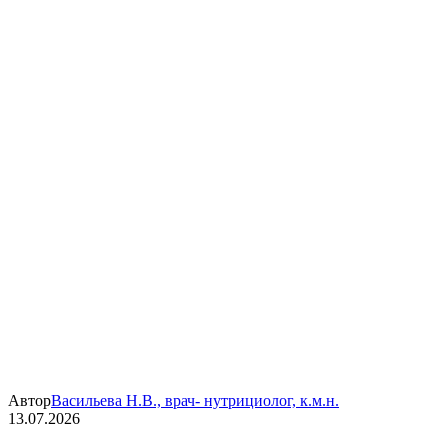
Автор
Васильева Н.В., врач- нутрициолог, к.м.н.
13.07.2026