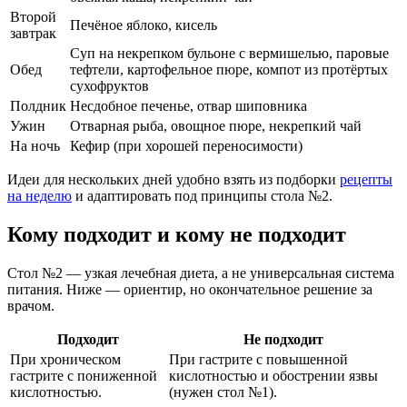
Второй
Печёное яблоко, кисель
завтрак
Суп на некрепком бульоне с вермишелью, паровые
Обед
тефтели, картофельное пюре, компот из протёртых
сухофруктов
Полдник
Несдобное печенье, отвар шиповника
Ужин
Отварная рыба, овощное пюре, некрепкий чай
На ночь
Кефир (при хорошей переносимости)
Идеи для нескольких дней удобно взять из подборки
рецепты
на неделю
и адаптировать под принципы стола №2.
Кому подходит и кому не подходит
Стол №2 — узкая лечебная диета, а не универсальная система
питания. Ниже — ориентир, но окончательное решение за
врачом.
Подходит
Не подходит
При хроническом
При гастрите с повышенной
гастрите с пониженной
кислотностью и обострении язвы
кислотностью.
(нужен стол №1).