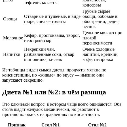
тефтели, котлеты
консервы
Грубые сырые
Отварные и тушёные, в виде
овощи, бобовые в
Овощи
пюре; спелые томаты
обострении, редис,
чеснок
Цельное молоко при
Кефир, простокваша, творог,
Молочное
плохой
неострый сыр
переносимости
Некрепкий чай,
Очень холодные
Напитки
разбавленные соки, отвар
напитки, крепкий
шиповника, кисель
кофе, газировка
Из таблицы виден смысл диеты: продукты мягкие по
консистенции, но «живые» по вкусу — именно они
запускают секрецию.
Диета №1 или №2: в чём разница
Это ключевой вопрос, в котором чаще всего ошибаются. Оба
стола щадят желудок механически, но работают в
противоположных направлениях по кислотности.
Признак
Стол №1
Стол №2