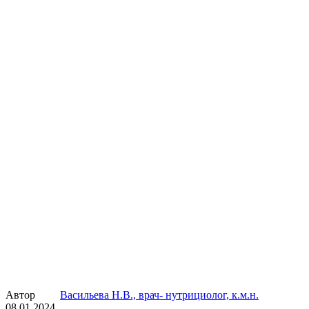
Автор
Васильева Н.В., врач- нутрициолог, к.м.н.
08.01.2024