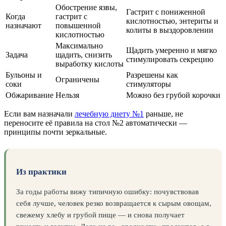
Обострение язвы,
Гастрит с пониженной
Когда
гастрит с
кислотностью, энтериты и
назначают
повышенной
колиты в выздоровлении
кислотностью
Максимально
Щадить умеренно и мягко
Задача
щадить, снизить
стимулировать секрецию
выработку кислоты
Бульоны и
Разрешены как
Ограничены
соки
стимуляторы
Обжаривание
Нельзя
Можно без грубой корочки
Если вам назначали
лечебную диету №1
раньше, не
переносите её правила на стол №2 автоматически —
принципы почти зеркальные.
Из практики
За годы работы вижу типичную ошибку: почувствовав
себя лучше, человек резко возвращается к сырым овощам,
свежему хлебу и грубой пище — и снова получает