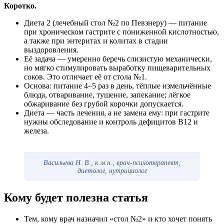
Коротко.
Диета 2 (лечебный стол №2 по Певзнеру) — питание
при хроническом гастрите с пониженной кислотностью,
а также при энтеритах и колитах в стадии
выздоровления.
Её задача — умеренно беречь слизистую механически,
но мягко стимулировать выработку пищеварительных
соков. Это отличает её от стола №1.
Основа: питание 4–5 раз в день, тёплые измельчённые
блюда, отваривание, тушение, запекание; лёгкое
обжаривание без грубой корочки допускается.
Диета — часть лечения, а не замена ему: при гастрите
нужны обследование и контроль дефицитов B12 и
железа.
Васильева Н. В., к.м.н., врач-психотерапевт,
диетолог, нутрициолог
Кому будет полезна статья
Тем, кому врач назначил «стол №2» и кто хочет понять