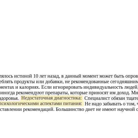
влялось истиной 10 лет назад, в данный момент может быть опр
отреблять продукты или добавки, не рекомендованные сегодняшни
ентах и калориях. Если игнорировать индивидуальность людей, 
ногда рекомендуют препараты, которые приносят им доход. Мн
здоровья.
Недостаточная диагностика:
Специалист обязан тщате
психологическими аспектами питания:
Не надо забывать о том, 
оставлении рекомендаций. Большинство диет не имеют научной ос