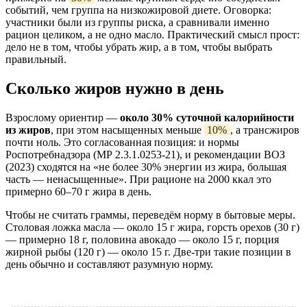
событий, чем группа на низкожировой диете. Оговорка:
участники были из группы риска, а сравнивали именно
рацион целиком, а не одно масло. Практический смысл прост:
дело не в том, чтобы убрать жир, а в том, чтобы выбрать
правильный.
Сколько жиров нужно в день
Взрослому ориентир —
около 30% суточной калорийности
из жиров
, при этом насыщенных меньше
10%
, а трансжиров
почти ноль. Это согласованная позиция: и нормы
Роспотребнадзора (МР 2.3.1.0253-21), и рекомендации ВОЗ
(2023) сходятся на «не более 30% энергии из жира, большая
часть — ненасыщенные». При рационе на 2000 ккал это
примерно 60–70 г жира в день.
Чтобы не считать граммы, переведём норму в бытовые меры.
Столовая ложка масла — около 15 г жира, горсть орехов (30 г)
— примерно 18 г, половина авокадо — около 15 г, порция
жирной рыбы (120 г) — около 15 г. Две-три такие позиции в
день обычно и составляют разумную норму.