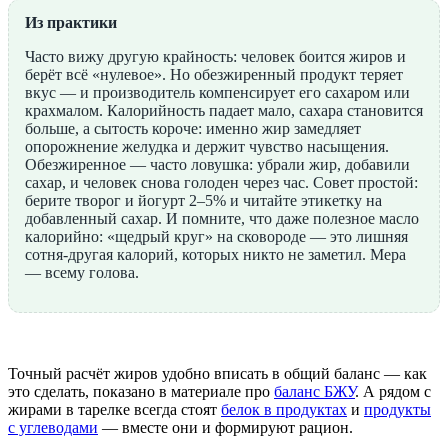
Из практики
Часто вижу другую крайность: человек боится жиров и
берёт всё «нулевое». Но обезжиренный продукт теряет
вкус — и производитель компенсирует его сахаром или
крахмалом. Калорийность падает мало, сахара становится
больше, а сытость короче: именно жир замедляет
опорожнение желудка и держит чувство насыщения.
Обезжиренное — часто ловушка: убрали жир, добавили
сахар, и человек снова голоден через час. Совет простой:
берите творог и йогурт 2–5% и читайте этикетку на
добавленный сахар. И помните, что даже полезное масло
калорийно: «щедрый круг» на сковороде — это лишняя
сотня-другая калорий, которых никто не заметил. Мера
— всему голова.
Точный расчёт жиров удобно вписать в общий баланс — как
это сделать, показано в материале про
баланс БЖУ
. А рядом с
жирами в тарелке всегда стоят
белок в продуктах
и
продукты
с углеводами
— вместе они и формируют рацион.