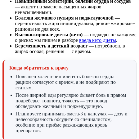
Повышенный холестерин, болезни сердца и сосудов
— акцент на замене насыщенных жиров
ненасыщенными.
Болезни желчного пузыря и поджелудочной
—
переносимость жира индивидуальна, резкие «жировые»
рационы не для всех.
Высокожировые диеты (кето)
— подходят не каждому;
о рисках мы пишем в разборе
вреда кето-диеты
.
Беременность и детский возраст
— потребность в
жирах особая, решения — с врачом.
Когда обратиться к врачу
Повышен холестерин или есть болезни сердца —
рацион согласуют с врачом, а не подбирают по
статьям.
После жирной еды регулярно бывает боль в правом
подреберье, тошнота, тяжесть — это повод
обследовать желчный и поджелудочную.
Планируете принимать омега-3 в капсулах — дозу и
целесообразность обсудите со специалистом,
особенно при приёме разжижающих кровь
препаратов.