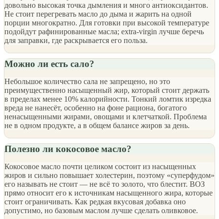
довольно высокая точка дымления и много антиоксидантов.
Не стоит перегревать масло до дыма и жарить на одной
порции многократно. Для готовки при высокой температуре
подойдут рафинированные масла; extra-virgin лучше беречь
для заправки, где раскрывается его польза.
Можно ли есть сало?
Небольшое количество сала не запрещено, но это
преимущественно насыщенный жир, который стоит держать
в пределах менее 10% калорийности. Тонкий ломтик изредка
вреда не нанесёт, особенно на фоне рациона, богатого
ненасыщенными жирами, овощами и клетчаткой. Проблема
не в одном продукте, а в общем балансе жиров за день.
Полезно ли кокосовое масло?
Кокосовое масло почти целиком состоит из насыщенных
жиров и сильно повышает холестерин, поэтому «суперфудом»
его называть не стоит — не всё то золото, что блестит. ВОЗ
прямо относит его к источникам насыщенного жира, которые
стоит ограничивать. Как редкая вкусовая добавка оно
допустимо, но базовым маслом лучше сделать оливковое.