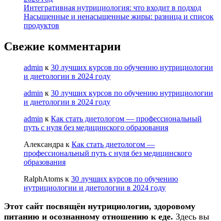
Интегративная нутрициология: что входит в подход
Насыщенные и ненасыщенные жиры: разница и список
продуктов
Свежие комментарии
admin
к
30 лучших курсов по обучению нутрициологии
и диетологии в 2024 году
admin
к
30 лучших курсов по обучению нутрициологии
и диетологии в 2024 году
admin
к
Как стать диетологом — профессиональный
путь с нуля без медицинского образования
Александра
к
Как стать диетологом —
профессиональный путь с нуля без медицинского
образования
RalphAtoms
к
30 лучших курсов по обучению
нутрициологии и диетологии в 2024 году
Этот сайт посвящён нутрициологии, здоровому
питанию и осознанному отношению к еде.
Здесь вы