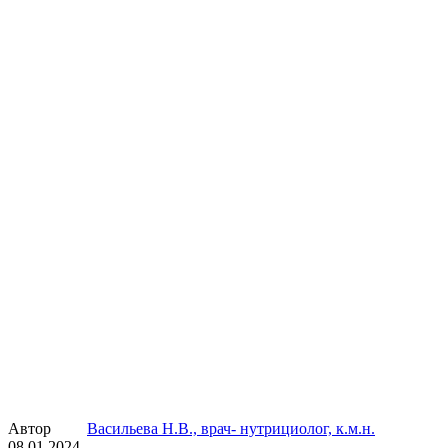
Автор
Васильева Н.В., врач- нутрициолог, к.м.н.
08.01.2024