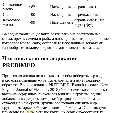
Сливочное
~82
Насыщенные
ограничивать
масло
Сало
~90
Насыщенные
изредка, тонко
Кокосовое
ограничивать, не
~99
Насыщенные
масло
«суперфуд»
Вывод из таблицы: делайте базой рациона растительные
масла, орехи, семена и рыбу, а насыщенные жиры (сливочное,
кокосовое масло, сало) оставляйте небольшими добавками.
Разнообразие важнее «одного самого полезного» масла.
Что показало исследование
PREDIMED
Привычная логика подсказывает: чтобы поберечь сердце,
надо есть поменьше жира. Крупное испытание показало
обратное. В исследовании PREDIMED (Estruch и соавт., New
England Journal of Medicine, 2018) более семи тысяч человек с
высоким сердечным риском разделили на группы: одним
добавляли в средиземноморский рацион оливковое масло
extra-virgin или орехи, другим советовали снизить жир.
Группы, которые
добавляли
полезный жир, за ~5 лет получили
примерно на
30%
меньше крупных сердечно-сосудистых