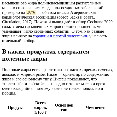
насыщенного жира полиненасыщенным растительным
маслом снижала риск сердечно-сосудистых заболеваний
примерно на
30%
— об этом писала Американская
кардиологическая ассоциация (обзор Sacks и соавт.,
Circulation, 2017). Похожий вывод даёт и обзор Cochrane 2020
года: замена насыщенных жиров полиненасыщенными
уменьшает число сердечных событий. О том, как разные
жиры влияют на
хороший и плохой холестерин
, у нас есть
отдельный разбор.
В каких продуктах содержатся
полезные жиры
Полезные жиры есть в растительных маслах, орехах, семенах,
авокадо и жирной рыбе. Ниже — ориентир по содержанию
жира и его основному типу. Цифры показывают, что
«полезный» и «лёгкий» — не одно и то же: масло и орехи
очень калорийны, поэтому важна не только польза, но и
порция.
Всего
Основной
Продукт
жиров,
Чем ценен
тип
г/100 г