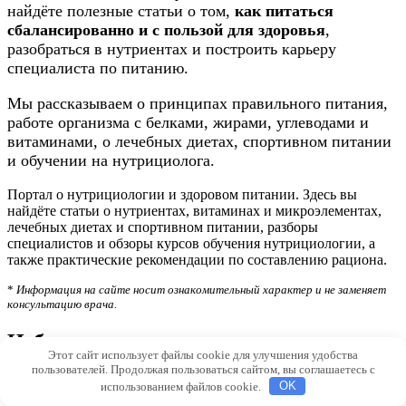
найдёте полезные статьи о том,
как питаться
сбалансированно и с пользой для здоровья
,
разобраться в нутриентах и построить карьеру
специалиста по питанию.
Мы рассказываем о принципах правильного питания,
работе организма с белками, жирами, углеводами и
витаминами, о лечебных диетах, спортивном питании
и обучении на нутрициолога.
Портал о нутрициологии и здоровом питании. Здесь вы
найдёте статьи о нутриентах, витаминах и микроэлементах,
лечебных диетах и спортивном питании, разборы
специалистов и обзоры курсов обучения нутрициологии, а
также практические рекомендации по составлению рациона.
*
Информация на сайте носит ознакомительный характер и не заменяет
консультацию врача.
Избранные записи
Этот сайт использует файлы cookie для улучшения удобства
пользователей. Продолжая пользоваться сайтом, вы соглашаетесь с
Чем нутрициолог отличается от диетолога: объясняет
использованием файлов cookie.
OK
к.м.н