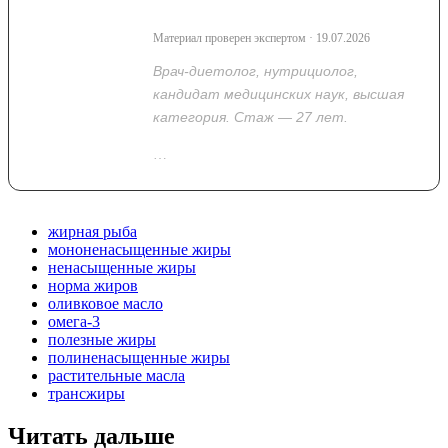
Владимировна
Материал проверен экспертом · 19.07.2026
Врач-диетолог, нутрициолог,
кандидат медицинских наук, высшая
категория. Стаж — 27 лет.
…
Показать полностью
жирная рыба
мононенасыщенные жиры
ненасыщенные жиры
норма жиров
оливковое масло
омега-3
полезные жиры
полиненасыщенные жиры
растительные масла
трансжиры
Читать дальше