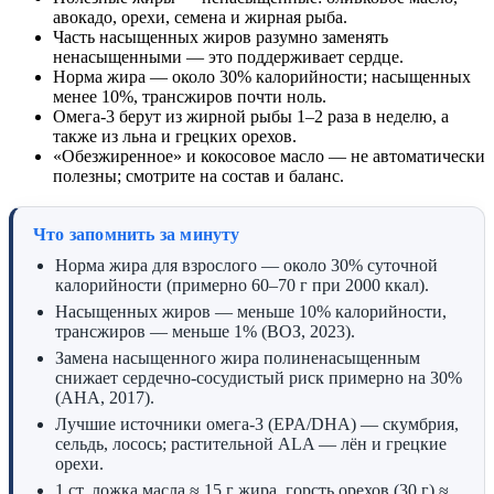
авокадо, орехи, семена и жирная рыба.
Часть насыщенных жиров разумно заменять
ненасыщенными — это поддерживает сердце.
Норма жира — около 30% калорийности; насыщенных
менее 10%, трансжиров почти ноль.
Омега-3 берут из жирной рыбы 1–2 раза в неделю, а
также из льна и грецких орехов.
«Обезжиренное» и кокосовое масло — не автоматически
полезны; смотрите на состав и баланс.
Что запомнить за минуту
Норма жира для взрослого — около 30% суточной
калорийности (примерно 60–70 г при 2000 ккал).
Насыщенных жиров — меньше 10% калорийности,
трансжиров — меньше 1% (ВОЗ, 2023).
Замена насыщенного жира полиненасыщенным
снижает сердечно-сосудистый риск примерно на 30%
(AHA, 2017).
Лучшие источники омега-3 (EPA/DHA) — скумбрия,
сельдь, лосось; растительной ALA — лён и грецкие
орехи.
1 ст. ложка масла ≈ 15 г жира, горсть орехов (30 г) ≈