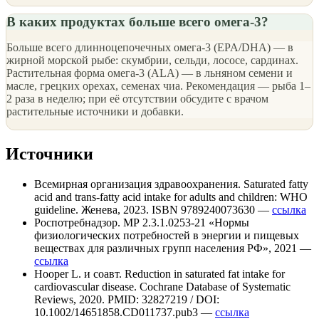
В каких продуктах больше всего омега-3?
Больше всего длинноцепочечных омега-3 (EPA/DHA) — в
жирной морской рыбе: скумбрии, сельди, лососе, сардинах.
Растительная форма омега-3 (ALA) — в льняном семени и
масле, грецких орехах, семенах чиа. Рекомендация — рыба 1–
2 раза в неделю; при её отсутствии обсудите с врачом
растительные источники и добавки.
Источники
Всемирная организация здравоохранения. Saturated fatty
acid and trans-fatty acid intake for adults and children: WHO
guideline. Женева, 2023. ISBN 9789240073630 —
ссылка
Роспотребнадзор. МР 2.3.1.0253-21 «Нормы
физиологических потребностей в энергии и пищевых
веществах для различных групп населения РФ», 2021 —
ссылка
Hooper L. и соавт. Reduction in saturated fat intake for
cardiovascular disease. Cochrane Database of Systematic
Reviews, 2020. PMID: 32827219 / DOI:
10.1002/14651858.CD011737.pub3 —
ссылка