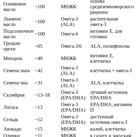
основа
Оливковое
~100
МНЖК
средиземноморского
масло
рациона
Льняное
Омега-3
растительная
~100
масло
(ALA)
омега-3
Подсолнечное
витамин E, для
~100
Омега-6
масло
готовки
Грецкие
~65
Омега-3/6
ALA, полифенолы
орехи
витамин E,
Миндаль
~49
МНЖК
клетчатка
Омега-3
Семена льна
~42
клетчатка + омега-3
(ALA)
Омега-3
Семена чиа
~31
ALA, клетчатка
(ALA)
Омега-3
лучший источник
Скумбрия
~13–18
(EPA/DHA)
EPA/DHA
Омега-3
EPA/DHA, витамин
Лосось
~13
(EPA/DHA)
D
Омега-3
доступный
Сельдь
~12
(EPA/DHA)
источник омега-3
Авокадо
~15
МНЖК
калий, клетчатка
Оливки
~11
МНЖК
к салату и закускам